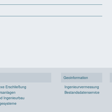
Geoinformation
xe Erschließung
Ingenieurvermessung
rsanlagen
Bestandsdatenservice
nd Ingenieurbau
gesysteme